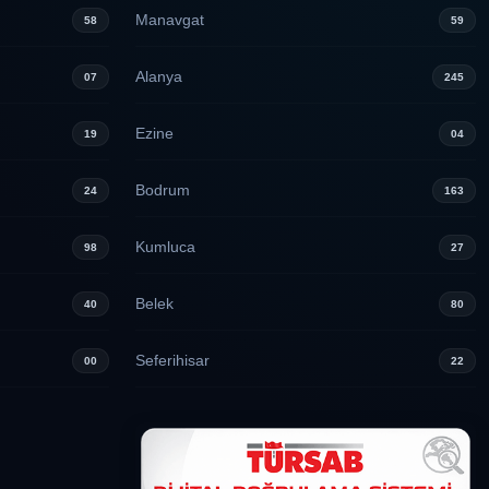
Manavgat
58
59
Alanya
07
245
Ezine
19
04
Bodrum
24
163
Kumluca
98
27
Belek
40
80
Seferihisar
00
22