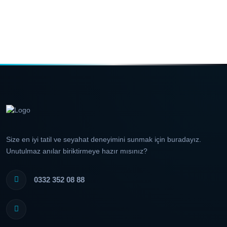
Size en iyi tatil ve seyahat deneyimini sunmak için buradayız.
Unutulmaz anılar biriktirmeye hazır mısınız?
0332 352 08 88