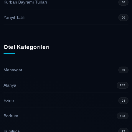
Kurban Bayramı Turları
40
Yarıyıl Tatili
00
Otel Kategorileri
Manavgat
59
Alanya
245
Ezine
04
Bodrum
163
Kumluca
27