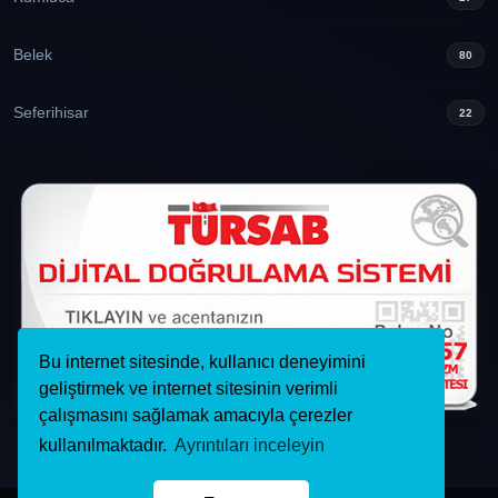
Belek
80
Seferihisar
22
Bu internet sitesinde, kullanıcı deneyimini
geliştirmek ve internet sitesinin verimli
çalışmasını sağlamak amacıyla çerezler
kullanılmaktadır.
Ayrıntıları inceleyin