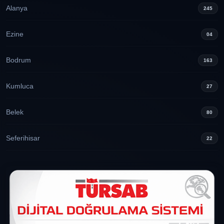
Alanya
245
Ezine
04
Bodrum
163
Kumluca
27
Belek
80
Seferihisar
22