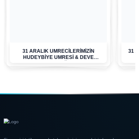
31 ARALIK UMRECİLERİMİZİN
31 
HUDEYBİYE UMRESİ & DEVE
ÇİFTLİĞİ