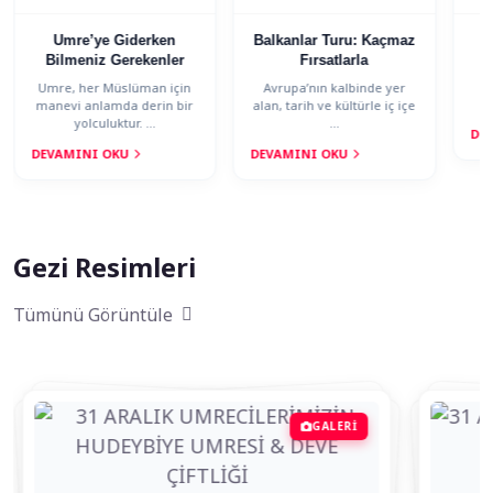
Umre’ye Giderken
Balkanlar Turu: Kaçmaz
V
Bilmeniz Gerekenler
Fırsatlarla
Yu
Umre, her Müslüman için
Avrupa’nın kalbinde yer
manevi anlamda derin bir
alan, tarih ve kültürle iç içe
yolculuktur. ...
...
DE
DEVAMINI OKU
DEVAMINI OKU
Gezi Resimleri
Tümünü Görüntüle
GALERİ