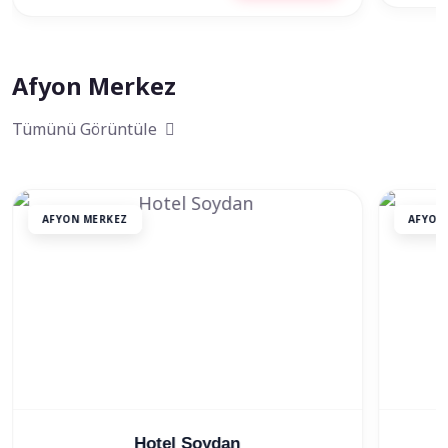
Afyon Merkez
Tümünü Görüntüle
AFYON MERKEZ
AFYON
NG Afyon