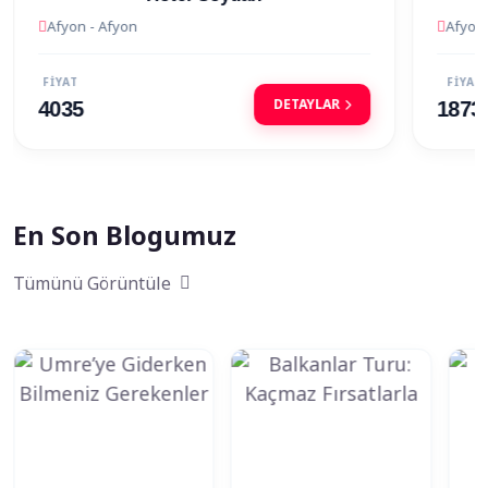
Afyon - Afyon
Afyon 
FİYAT
FİYAT
DETAYLAR
18735
9260
En Son Blogumuz
Tümünü Görüntüle