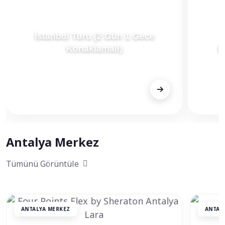
İstanbul Turu (2 Gün 1 Gece
Konaklamalı)
E
FİYAT
FİY
7.000 TL
2.00
Antalya Merkez
Tümünü Görüntüle
ANTALYA MERKEZ
ANTAL