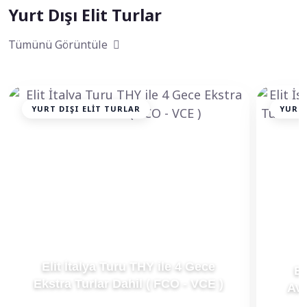
Yurt Dışı Elit Turlar
Tümünü Görüntüle
YURT DIŞI ELIT TURLAR
YURT 
Elit İtalya Turu THY ile 4 Gece
El
Ekstra Turlar Dahil ( FCO - VCE )
Avu
E