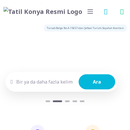
Türsab Belge No A-15657 olan Şefaat Turizm Seyahat Acentesi
Ara