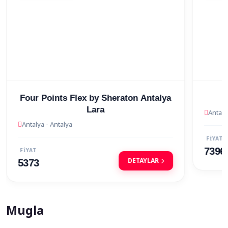
Sever Suites Hotel
Antalya - Antalya
Antaly
FİYAT
FİYAT
DETAYLAR
7396
6381
Mugla