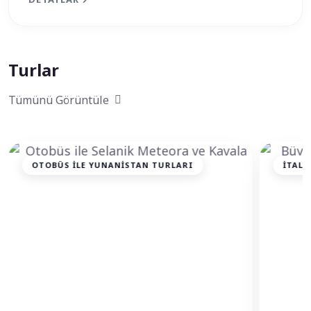
Turlar
Tümünü Görüntüle
OTOBÜS ILE YUNANISTAN TURLARI
İTALY