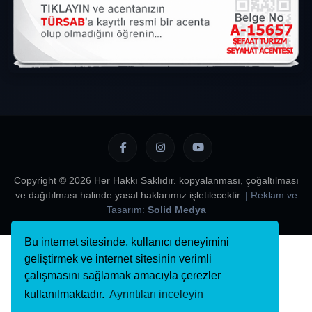
Copyright © 2026 Her Hakkı Saklıdır. kopyalanması, çoğaltılması
ve dağıtılması halinde yasal haklarımız işletilecektir.
| Reklam ve
Tasarım:
Solid Medya
Bu internet sitesinde, kullanıcı deneyimini
geliştirmek ve internet sitesinin verimli
çalışmasını sağlamak amacıyla çerezler
kullanılmaktadır.
Ayrıntıları inceleyin