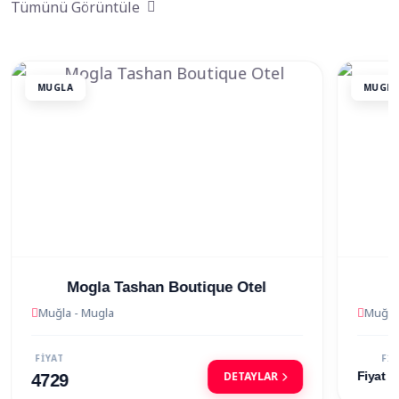
Tümünü Görüntüle
MUGLA
MUGL
La Vida Hotel Datca
Muğla - Mugla
Muğla
FİYAT
Fİ
DETAYLAR
Fiyat Sorunuz
Fiyat 