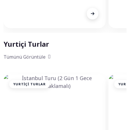
FİYAT
FİY
€959
Fiyat A
Yurtiçi Turlar
Tümünü Görüntüle
YURTIÇI TURLAR
YURTI