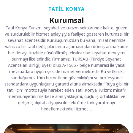
TATIL KONYA
Kurumsal
Tatil Konya Turizm, seyahat ve turizm sektöründe kalite, güven
ve sürdürülebilir hizmet anlayışıyla faaliyet gösteren kurumsal bir
seyahat acentesidir. Kuruluşumuzdan bu yana, misafirlerimize
yalnızca bir tatil değil; planlama aşamasından dönüş anına kadar
her detayı titizlikle düşünülmüş, eksiksiz bir seyahat deneyimi
sunmayı ilke edindik. Firmamız, TÜRSAB (Türkiye Seyahat
Acentaları Birliği) üyesi olup A-15657 belge numarası ile yasal
mevzuatlara uygun şekilde hizmet vermektedir. Bu yetkinlik,
sunduğumuz tüm hizmetlerin güvenilirliğini ve profesyonel
standartlara uygunluğunu garanti altına almaktadır. “Rüya gibi bir
tatil için” mottosuyla hareket eden Tatil Konya Turizm; misafir
memnuniyetini merkeze alan yaklaşımı, güçlü iş ortaklıkları ve
gelişmiş dijital altyapısı ile sektörde fark yaratmayı
hedeflemektedir. Hizmet ...