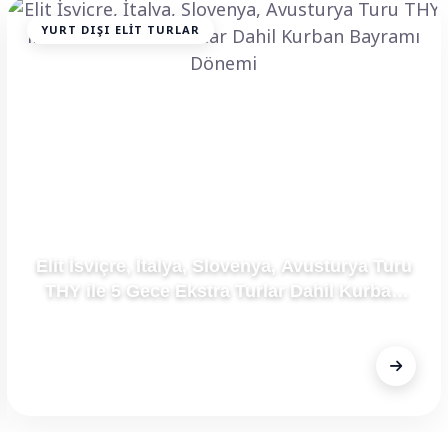
YURT DIŞI ELIT TURLAR
Elit İsviçre, İtalya, Slovenya, Avusturya Turu
THY ile 5 Gece Ekstra Turlar Dahil Kurban
Bayramı Dönemi
FİYAT
Fiyat Alınız