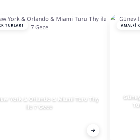
AMALFI KIYILARI TURLARI
Güney İtalya Amalfi Kıyıları & Bari Puglia
Turu THY ile 5 Gece Akşam Döner
FİYAT
€849