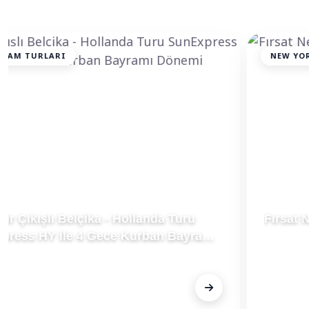
NEW YORK TURLARI
Fırsat New York & Orlando & Miami Turu Thy
ile 7 Gece
FİYAT
Fiyat Alınız