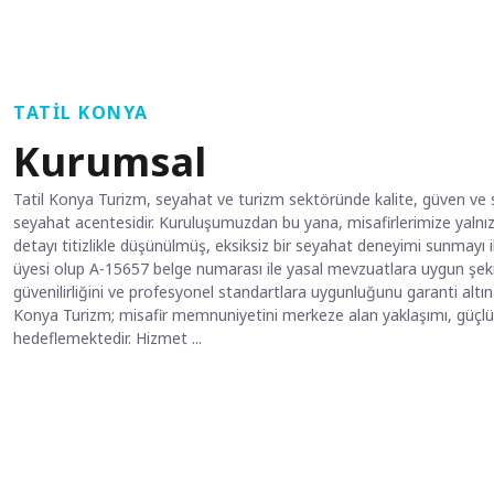
TATIL KONYA
Kurumsal
Tatil Konya Turizm, seyahat ve turizm sektöründe kalite, güven ve sü
seyahat acentesidir. Kuruluşumuzdan bu yana, misafirlerimize yalnı
detayı titizlikle düşünülmüş, eksiksiz bir seyahat deneyimi sunmayı 
üyesi olup A-15657 belge numarası ile yasal mevzuatlara uygun şek
güvenilirliğini ve profesyonel standartlara uygunluğunu garanti altın
Konya Turizm; misafir memnuniyetini merkeze alan yaklaşımı, güçlü iş 
hedeflemektedir. Hizmet ...