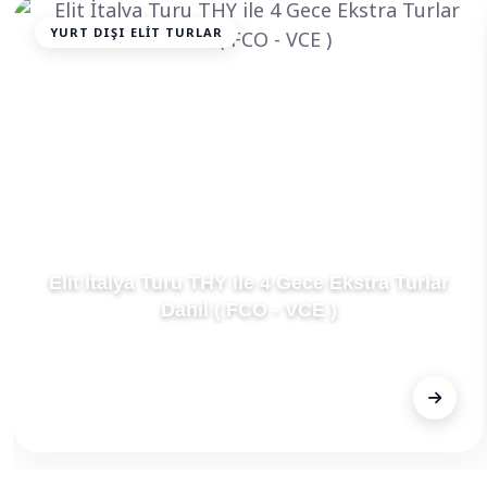
YURT DIŞI ELIT TURLAR
Elit İtalya Turu THY ile 4 Gece Ekstra Turlar
Dahil ( FCO - VCE )
FİYAT
€959