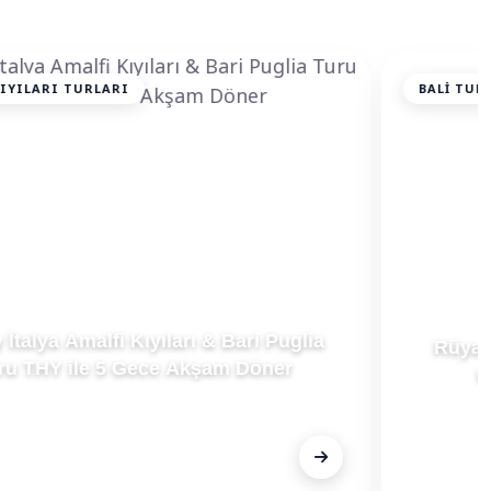
BALI TURLARI
Rüya Ada Bali Ubud Turu Qatar HY ile 5
Gece Kurban Bayramı Dönemi
FİYAT
Fiyat Alınız