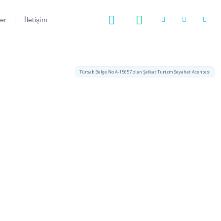
er
İletişim
Türsab Belge No A-15657 olan Şefaat Turizm Seyahat Acentesi