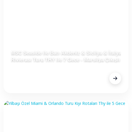
MSC Seaside ile Batı Akdeniz & Sicilya & İtalya
Rivierası Turu THY ile 7 Gece - Marsilya Çıkışlı
FİYAT
Fiyat Alınız