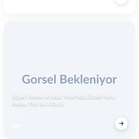
$399
Süper Promo Krallar Yolu’nda Ürdün Turu
Rotası Thy ile 4 Gece
FİYAT
$997