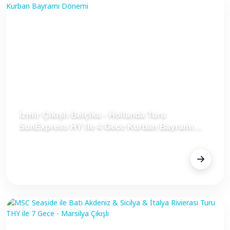
İzmir Çıkışlı Belçika - Hollanda Turu
SunExpress HY ile 4 Gece Kurban Bayramı
Dönemi
FİYAT
Fiyat Alınız