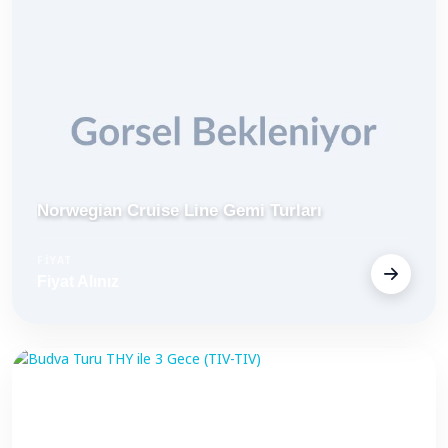
Norwegian Cruise Line Gemi Turları
FİYAT
Fiyat Alınız