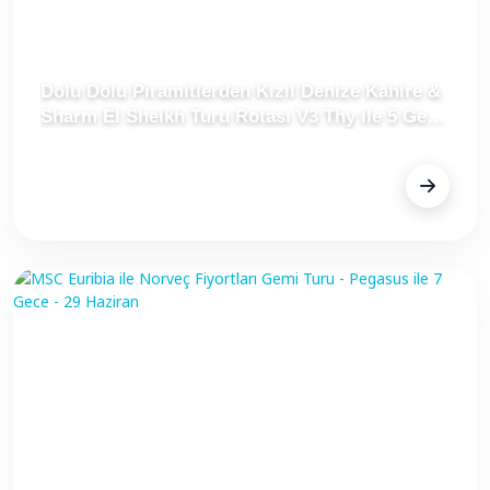
Dolu Dolu Piramitlerden Kızıl Denize Kahire &
Sharm El Sheikh Turu Rotası V3 Thy ile 5 Gece
Tüm Turlar Dahil
FİYAT
$1.097