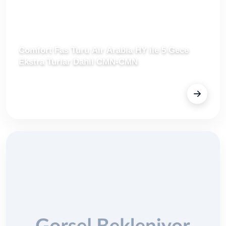
Comfort Fas Turu Air Arabia HY ile 5 Gece
Ekstra Turlar Dahil CMN-CMN
FİYAT
€849