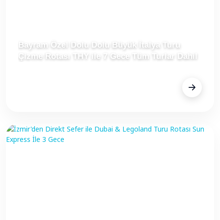
Bayram Özel Dolu Dolu Büyük İtalya Turu
Çizme Rotası THY ile 7 Gece Tüm Turlar Dahil
FİYAT
Fiyat Alınız