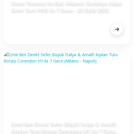
Costa Toscana ile Batı Akdeniz Sardinya Adası
Gemi Turu PGS ile 7 Gece - 10 Eylül 2026
FİYAT
€1.399
İzmir'den Direkt Sefer Büyük İtalya & Amalfi
Kıyıları Turu Rotası Corendon HY ile 7 Gece