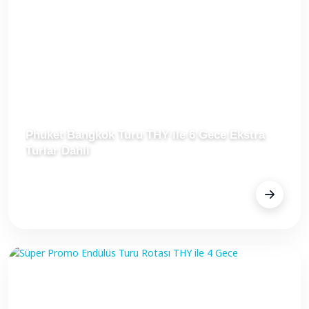
Phuket Bangkok Turu THY ile 6 Gece Ekstra
Turlar Dahil
FİYAT
Fiyat Alınız