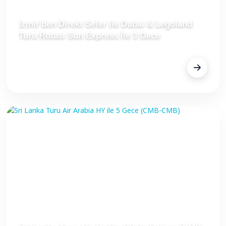
İzmir'den Direkt Sefer ile Dubai & Legoland
Turu Rotası Sun Express İle 3 Gece
FİYAT
Fiyat Alınız