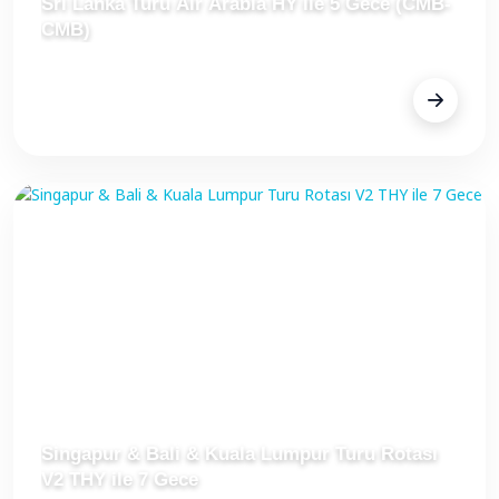
Sri Lanka Turu Air Arabia HY ile 5 Gece (CMB-
CMB)
FİYAT
Fiyat Alınız
Singapur & Bali & Kuala Lumpur Turu Rotası
V2 THY ile 7 Gece