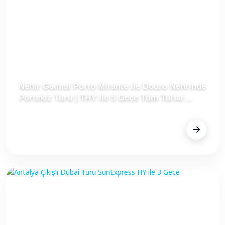
Nehir Gemisi Porto Mirante ile Douro Nehrinde
Portekiz Turu | THY ile 5 Gece Tüm Turlar
Dahil (Lizbon Çıkışlı)
FİYAT
Fiyat Alınız