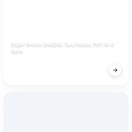
Süper Promo Endülüs Turu Rotası THY ile 4
Gece
FİYAT
Fiyat Alınız