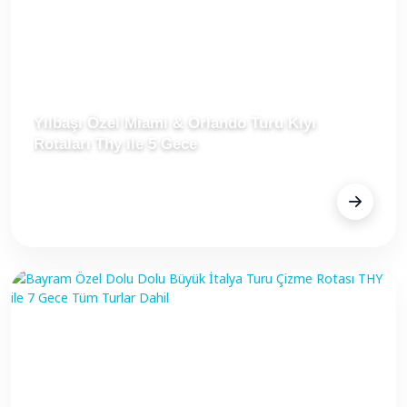
Yılbaşı Özel Miami & Orlando Turu Kıyı
Rotaları Thy ile 5 Gece
FİYAT
$2.797