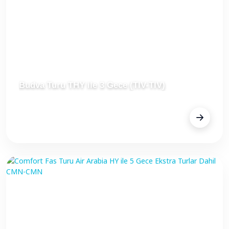
Budva Turu THY ile 3 Gece (TIV-TIV)
FİYAT
€499