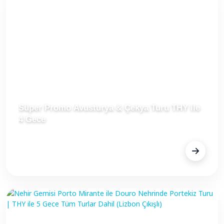
Süper Promo Avusturya & Çekya Turu THY ile
4 Gece
FİYAT
Fiyat Alınız