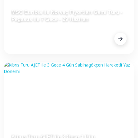
MSC Euribia ile Norveç Fiyortları Gemi Turu -
Pegasus ile 7 Gece - 29 Haziran
FİYAT
Fiyat Alınız
Kıbrıs Turu AJET ile 3 Gece 4 Gün