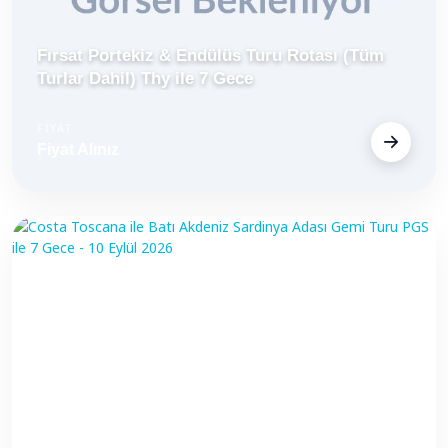
Fırsat Portekiz & Endülüs Turu Rotası (Tüm
Turlar Dahil) Thy ile 7 Gece
FİYAT
Fiyat Alınız