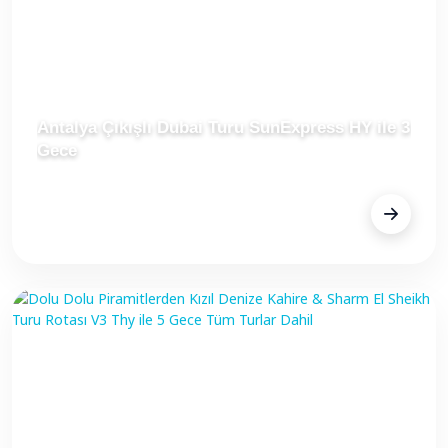
Antalya Çıkışlı Dubai Turu SunExpress HY ile 3
Gece
FİYAT
€499